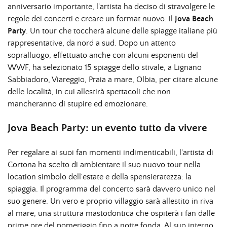
anniversario importante, l'artista ha deciso di stravolgere le
regole dei concerti e creare un format nuovo: il
Jova Beach
Party
. Un tour che toccherà alcune delle spiagge italiane più
rappresentative, da nord a sud. Dopo un attento
sopralluogo, effettuato anche con alcuni esponenti del
WWF, ha selezionato 15 spiagge dello stivale, a Lignano
Sabbiadoro, Viareggio, Praia a mare, Olbia, per citare alcune
delle località, in cui allestirà spettacoli che non
mancheranno di stupire ed emozionare.
Jova Beach Party: un evento tutto da vivere
Per regalare ai suoi fan momenti indimenticabili, l'artista di
Cortona ha scelto di ambientare il suo nuovo tour nella
location simbolo dell'estate e della spensieratezza: la
spiaggia. Il programma del concerto sarà davvero unico nel
suo genere. Un vero e proprio villaggio sarà allestito in riva
al mare, una struttura mastodontica che ospiterà i fan dalle
prime ore del pomeriggio fino a notte fonda. Al suo interno