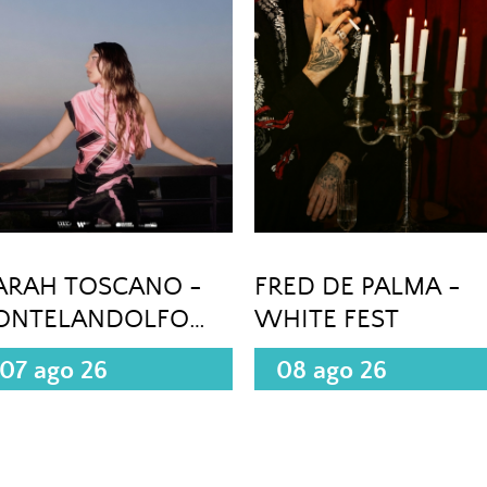
ARAH TOSCANO -
FRED DE PALMA -
ONTELANDOLFO
WHITE FEST
BN)
07 ago 26
08 ago 26