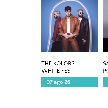
THE KOLORS -
S
WHITE FEST
P
(
07 ago 26