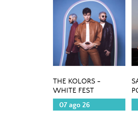
THE KOLORS -
S
WHITE FEST
P
(
07 ago 26