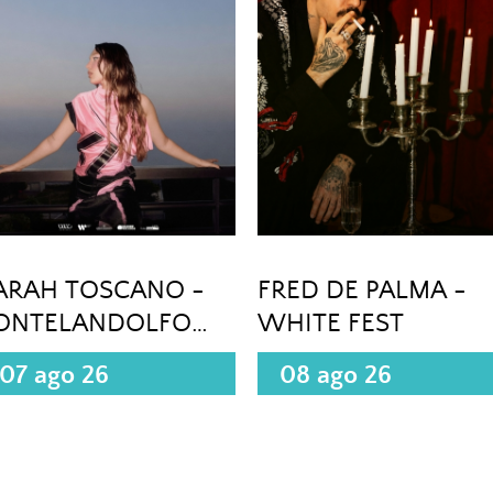
ARAH TOSCANO -
FRED DE PALMA -
ONTELANDOLFO
WHITE FEST
BN)
07 ago 26
08 ago 26