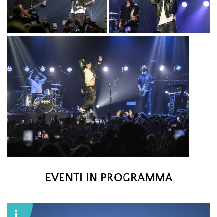
CTF_0276.JPG
CTF_0319.JPG
CTF_0377.JPG
EVENTI IN PROGRAMMA
i