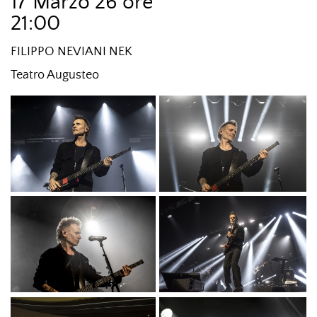
17 Marzo 26 ore
21:00
FILIPPO NEVIANI NEK
Teatro Augusteo
CTF_0027.JPG
CTF_0030.JPG
CTF_0038.JPG
CTF_0058.JPG