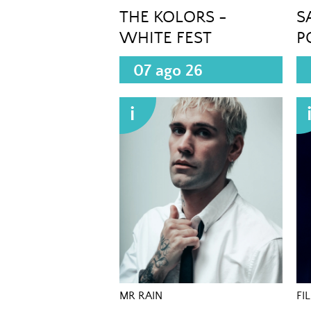
THE KOLORS -
S
WHITE FEST
P
(
07 ago 26
i
MR RAIN
FI