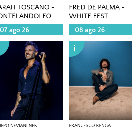
ARAH TOSCANO -
FRED DE PALMA -
ONTELANDOLFO
WHITE FEST
BN)
07 ago 26
08 ago 26
i
i
LIPPO NEVIANI NEK
FRANCESCO RENGA