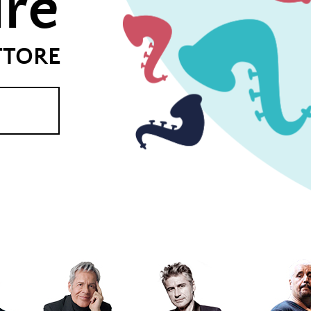
ire
TTORE