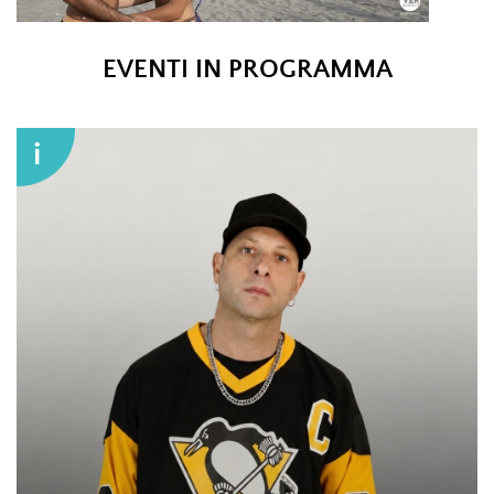
DSC_0251 JOVA BEACH
EVENTI IN PROGRAMMA
PARTY2_PH©TITTI FABOZZI.JPG
i