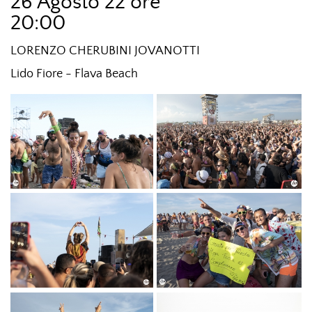
26 Agosto 22 ore
20:00
LORENZO CHERUBINI JOVANOTTI
Lido Fiore - Flava Beach
DSC_0248 JOVA
DSC_0298 JOVA
BEACH
BEACH
PARTY2_PH©TITTI
PARTY2_PH©TITTI
FABOZZI.JPG
FABOZZI.JPG
DSC_0316 JOVA
DSC_0326 JOVA