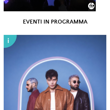
NINA ZILLI "MODERN ART TOUR"_PH ©
EVENTI IN PROGRAMMA
TITTI FABOZZI
i