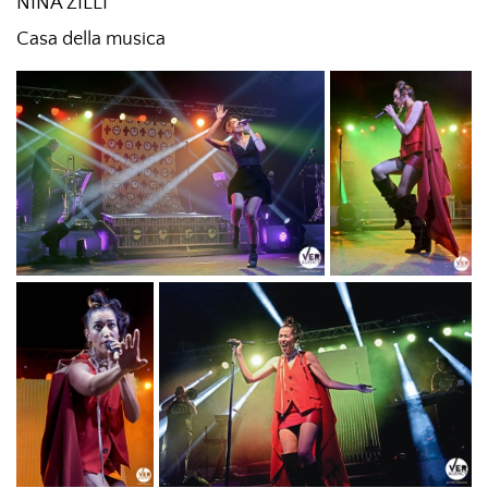
NINA ZILLI
Casa della musica
NINA ZILLI "MODERN ART
NINA ZILLI
TOUR"_PH © TITTI FABOZZI
"MODERN
ART
TOUR"_PH
© TITTI
FABOZZI