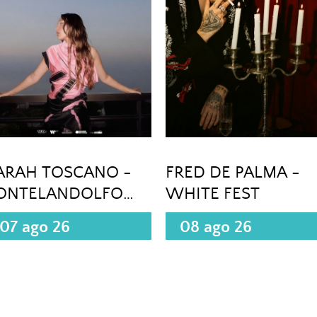
ARAH TOSCANO -
FRED DE PALMA -
ONTELANDOLFO
WHITE FEST
BN)
07 ago 26
08 ago 26