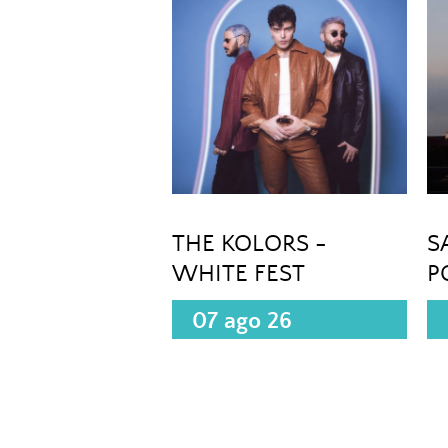
THE KOLORS -
S
WHITE FEST
P
(
07 ago 26