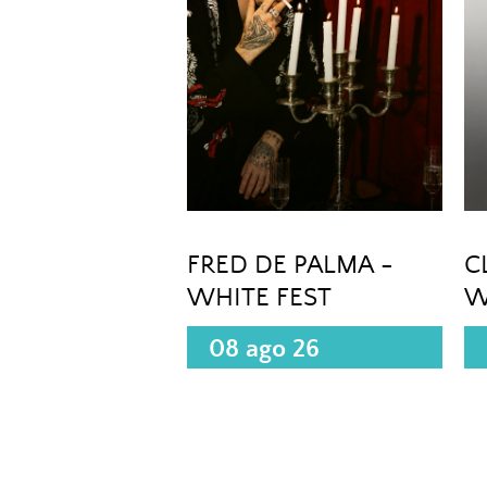
FRED DE PALMA -
C
WHITE FEST
W
08 ago 26