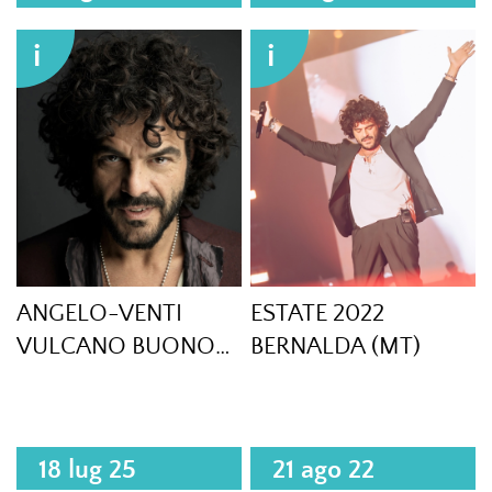
i
i
ANGELO-VENTI
ESTATE 2022
VULCANO BUONO
BERNALDA (MT)
MUSIC EMOTION
2025
18 lug 25
21 ago 22