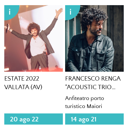
i
i
ESTATE 2022
FRANCESCO RENGA
VALLATA (AV)
"ACOUSTIC TRIO
ESTATE 2021"
Anfiteatro porto
turistico Maiori
20 ago 22
14 ago 21